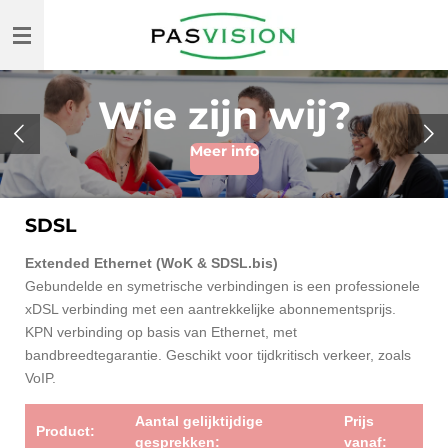
Ga
direct
naar
de
Wie zijn wij?
hoofdinhoud
Meer info
SDSL
Extended Ethernet (WoK & SDSL.bis)
Gebundelde en symetrische verbindingen is een professionele
xDSL verbinding met een aantrekkelijke abonnementsprijs.
KPN verbinding op basis van Ethernet, met
bandbreedtegarantie. Geschikt voor tijdkritisch verkeer, zoals
VoIP.
Aantal gelijktijdige
Prijs
Product:
gesprekken:
vanaf: