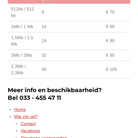
512kb / 512
8
€ 75
kb
1Mb / 1 Mb
16
€ 80
1,5Mb / 1,5
24
€ 90
Mb
2Mb / 2Mb
32
€ 95
2,3Mb /
40
€ 105
2,3Mb
Meer info en beschikbaarheid?
Bel 033 - 455 47 11
Home
Wie zijn wij?
Contact
Vacatures
Algemene voorwaarden