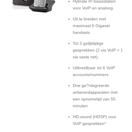
Hybride IP-basisstation
voor VoIP en analoog.
Uit te breiden met
maximaal 6 Gigaset
handsets
Tot 3 gelijktijdige
gesprekken (2 via VoIP + 1
via vaste net)
Uitbreidbaar tot 6 VoIP
accounts/nummers
Drie ge?ntegreerde
antwoordapparaten met
een opnametijd van 55
minuten
HD-sound (HDSP) voor
VoIP gesprekken*