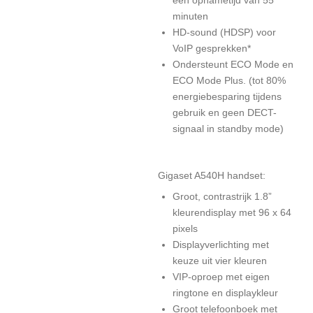
een opnametijd van 55
minuten
HD-sound (HDSP) voor
VoIP gesprekken*
Ondersteunt ECO Mode en
ECO Mode Plus. (tot 80%
energiebesparing tijdens
gebruik en geen DECT-
signaal in standby mode)
Gigaset A540H handset:
Groot, contrastrijk 1.8”
kleurendisplay met 96 x 64
pixels
Displayverlichting met
keuze uit vier kleuren
VIP-oproep met eigen
ringtone en displaykleur
Groot telefoonboek met