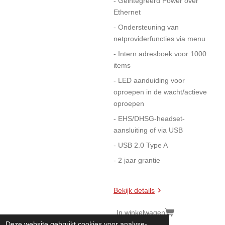
- Geintegreerd Power over
Ethernet
- Ondersteuning van
netproviderfuncties via menu
- Intern adresboek voor 1000
items
- LED aanduiding voor
oproepen in de wacht/actieve
oproepen
- EHS/DHSG-headset-
aansluiting of via USB
- USB 2.0 Type A
- 2 jaar grantie
Bekijk details
In winkelwagen
Deze website gebruikt cookies voor analyse-