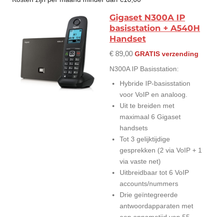
Gigaset N300A IP
basisstation + A540H
Handset
€ 89,00
GRATIS verzending
N300A IP Basisstation:
Hybride IP-basisstation
voor VoIP en analoog.
Uit te breiden met
maximaal 6 Gigaset
handsets
Tot 3 gelijktijdige
gesprekken (2 via VoIP + 1
via vaste net)
Uitbreidbaar tot 6 VoIP
accounts/nummers
Drie geïntegreerde
antwoordapparaten met