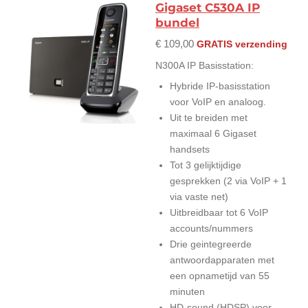
Gigaset C530A IP
bundel
€ 109,00
GRATIS verzending
N300A IP Basisstation:
Hybride IP-basisstation
voor VoIP en analoog.
Uit te breiden met
maximaal 6 Gigaset
handsets
Tot 3 gelijktijdige
gesprekken (2 via VoIP + 1
via vaste net)
Uitbreidbaar tot 6 VoIP
accounts/nummers
Drie geintegreerde
antwoordapparaten met
een opnametijd van 55
minuten
HD-sound (HDSP) voor