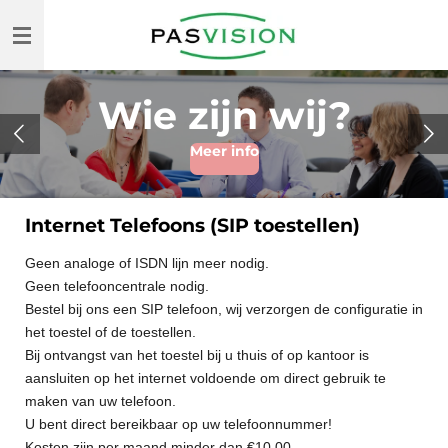
Ga
direct
naar
de
Wie zijn wij?
hoofdinhoud
Meer info
Internet Telefoons (SIP toestellen)
Geen analoge of ISDN lijn meer nodig.
Geen telefooncentrale nodig.
Bestel bij ons een SIP telefoon, wij verzorgen de configuratie in
het toestel of de toestellen.
Bij ontvangst van het toestel bij u thuis of op kantoor is
aansluiten op het internet voldoende om direct gebruik te
maken van uw telefoon.
U bent direct bereikbaar op uw telefoonnummer!
Kosten zijn per maand minder dan €10,00