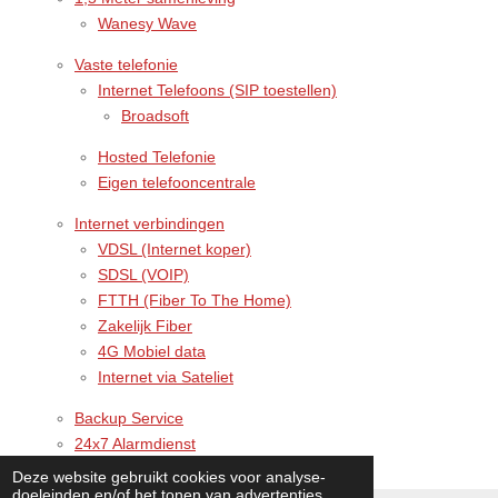
Wanesy Wave
Vaste telefonie
Internet Telefoons (SIP toestellen)
Broadsoft
Hosted Telefonie
Eigen telefooncentrale
Internet verbindingen
VDSL (Internet koper)
SDSL (VOIP)
FTTH (Fiber To The Home)
Zakelijk Fiber
4G Mobiel data
Internet via Sateliet
Backup Service
24x7 Alarmdienst
Deze website gebruikt cookies voor analyse-
doeleinden en/of het tonen van advertenties.