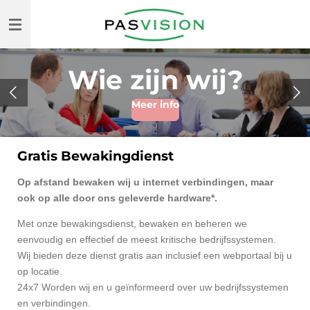
Ga
direct
naar
de
Wie zijn wij?
hoofdinhoud
Meer info
Gratis Bewakingdienst
Op afstand bewaken wij u internet verbindingen, maar
ook op alle door ons geleverde hardware*.
Met onze bewakingsdienst, bewaken en beheren we
eenvoudig en effectief de meest kritische bedrijfssystemen.
Wij bieden deze dienst gratis aan inclusief een webportaal bij u
op locatie.
24x7 Worden wij en u geïnformeerd over uw bedrijfssystemen
en verbindingen.